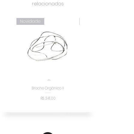
relacionados
Novidade
Novidade
Broche Orgânico II
Broche Orgânico I
Preço
R$ 341,00