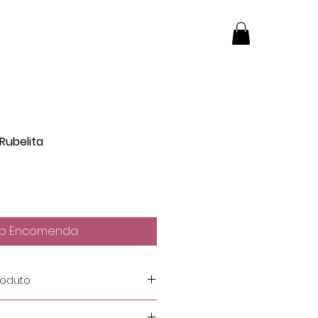
Rubelita
b Encomenda
roduto