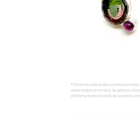
* Como as peças são confeccionada
observadas entre elas. As pedras util
diferenças de tonalidade quando comp