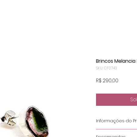
Brincos Melancia 
SKU: CF0743
Preço
R$ 290,00
So
Informações do P
Metal
: Prata 950