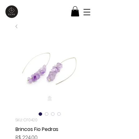
SKU: CF0420
Brincos Fio Pedras
Preço
R$ 224,00