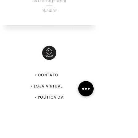
Broche Orgânico II
Broche Orgânico I
Preço
R$ 341,00
•
CONTATO
•
LOJA VIRTUAL
•
POLÍTICA DA
LOJA