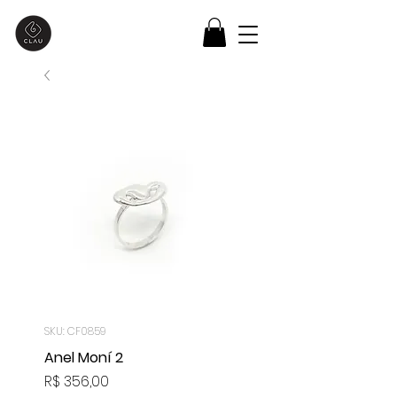
SKU: CF0859
Anel Moní 2
Preço
R$ 356,00