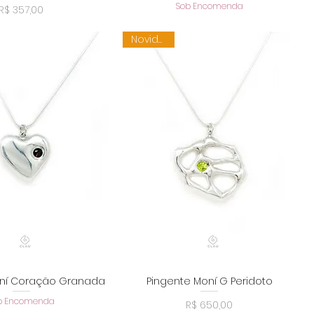
Sob Encomenda
Preço
R$ 357,00
Novidade
oní Coração Granada
Pingente Moní G Peridoto
alização rápida
Visualização rápida
b Encomenda
Preço
R$ 650,00