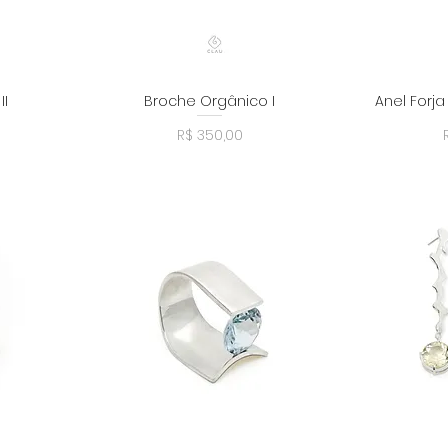
II
Broche Orgânico I
Anel Forj
a
Visualização rápida
Visu
Preço
R$ 350,00