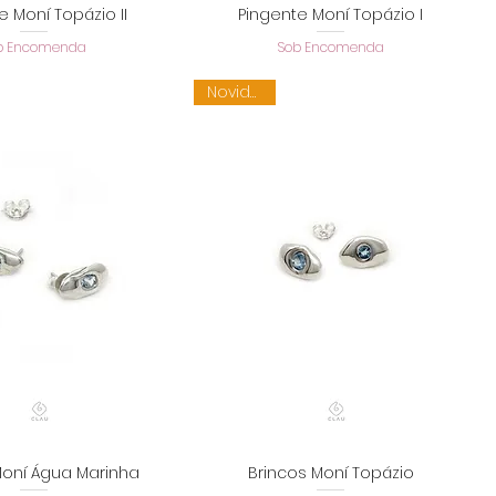
e Moní Topázio II
Pingente Moní Topázio I
alização rápida
Visualização rápida
b Encomenda
Sob Encomenda
Novidade
Moní Água Marinha
Brincos Moní Topázio
alização rápida
Visualização rápida