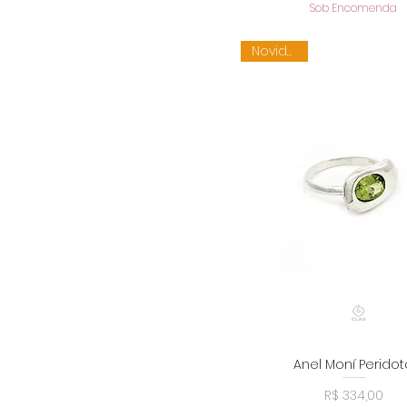
Sob Encomenda
Novidade
Anel Moní Peridot
Visualização rápid
Preço
R$ 334,00