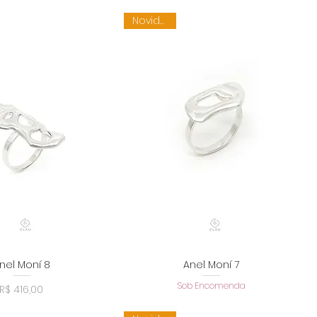
Novidade
nel Moní 8
Anel Moní 7
alização rápida
Visualização rápida
Sob Encomenda
Preço
R$ 416,00