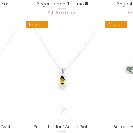
arinha
Pingente Moní Topázio III
Pingent
a
Visualização rápida
Visu
Sob Encomenda
So
Novidade
Novidade
 Oval
Pingente Moní Citrino Gota
Brincos 
a
Visualização rápida
Visu