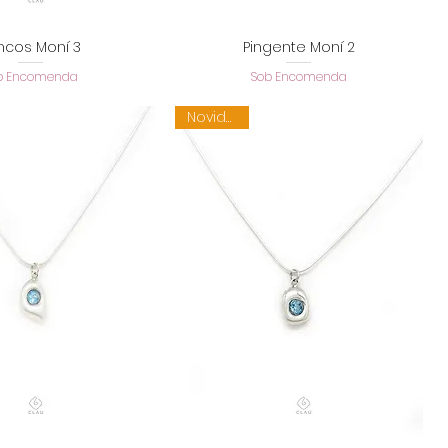
incos Moní 3
Pingente Moní 2
alização rápida
Visualização rápida
b Encomenda
Sob Encomenda
Novidade