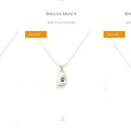
Brincos Moní 4
Br
a
Visualização rápida
Visu
Sob Encomenda
So
Novidade
Novidade