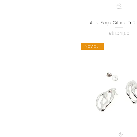
Escapulário
Pingentes
Solitário
Anel Forja Citrino Tri
Visualização rápid
Preço
R$ 1.041,00
Novidade