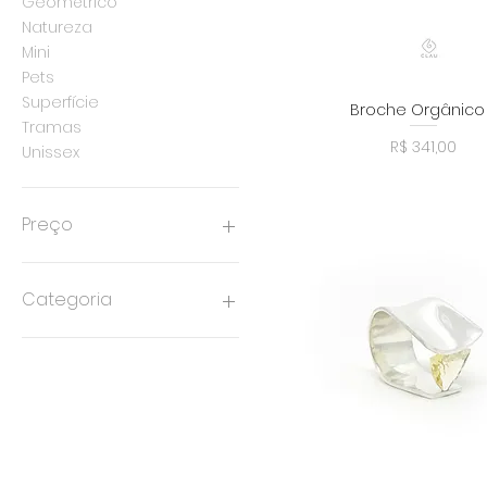
Geométrico
Natureza
Mini
Pets
Superfície
Broche Orgânico 
Visualização rápid
Tramas
Preço
R$ 341,00
Unissex
Preço
R$ 126
R$ 1.391
Categoria
Pronta Entrega
Alianças
Anéis
Braceletes
Brincos
Colares