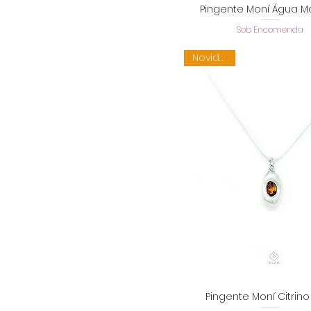
Pingente Moní Água M
Visualização rápid
Sob Encomenda
Novidade
Pingente Moní Citrino
Visualização rápid