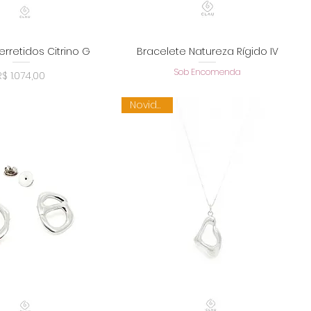
erretidos Citrino G
Bracelete Natureza Rígido IV
alização rápida
Visualização rápida
Sob Encomenda
Preço
R$ 1.074,00
Novidade