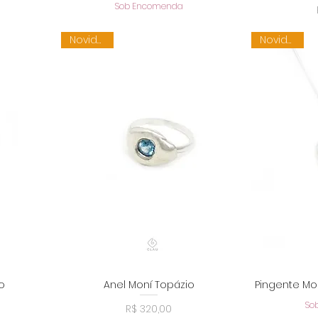
Sob Encomenda
Novidade
Novidade
o
Anel Moní Topázio
Pingente M
a
Visualização rápida
Visu
So
Preço
R$ 320,00