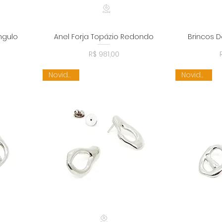
ângulo
Anel Forja Topázio Redondo
Brincos D
a
Visualização rápida
Visu
Preço
R$ 981,00
Novidade
Novidade