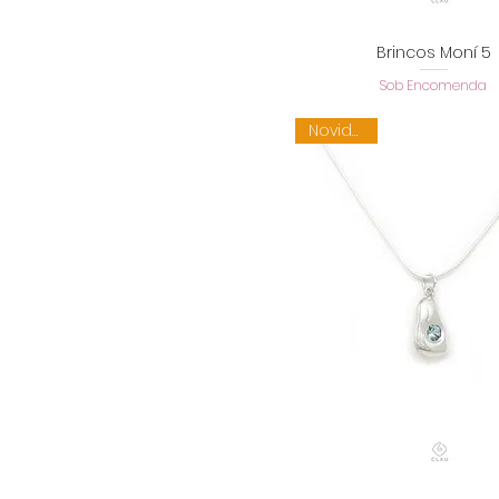
Brincos Moní 5
Visualização rápid
Sob Encomenda
Novidade